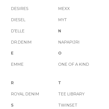
DESIRES
MEXX
DIESEL
MYT
D’ELLE
N
DR.DENIM
NAPAPIJRI
E
O
EMME
ONE OF A KIND
R
T
ROYAL DENIM
TEE LIBRARY
S
TWINSET