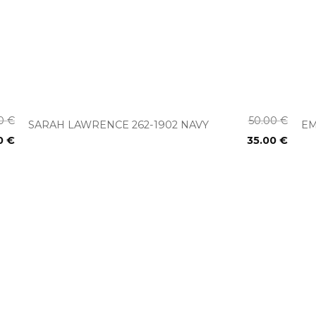
+
00
€
50.00
€
SARAH LAWRENCE 262-1902 NAVY
EM
0
€
35.00
€