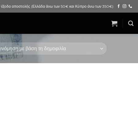
 έξοδα αποστολής (Ελλάδα άνω των 50€ και Κύπρο άνω των 350€)