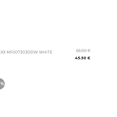
+
65.00
€
XX MF007303051W WHITE
45.50
€
5%