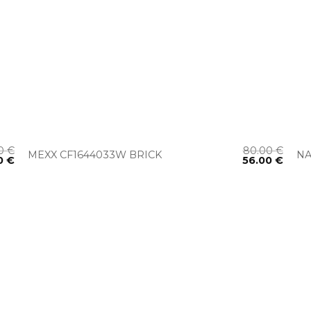
+
00
€
80.00
€
MEXX CF1644033W BRICK
NA
0
€
56.00
€