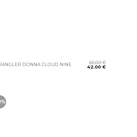
+
65.00
€
ANGLER DONNA CLOUD NINE
42.00
€
0%