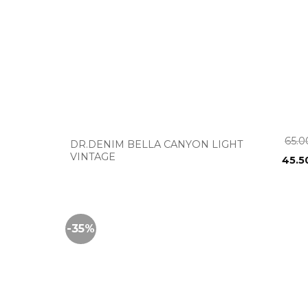
+
65.
DR.DENIM BELLA CANYON LIGHT
VINTAGE
45.5
-35%