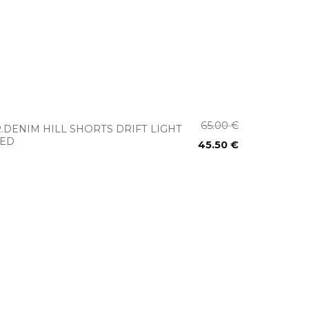
+
65.00
€
.DENIM HILL SHORTS DRIFT LIGHT
SED
45.50
€