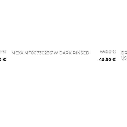
+
00
€
65.00
€
DR
MEXX MF007302361W DARK RINSED
U
0
€
45.50
€