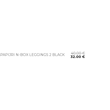
+
40.00
€
PAPIJRI N-BOX LEGGINGS 2 BLACK
32.00
€