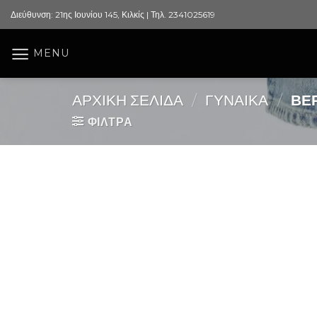
Skip
Διεύθυνση: 21ης Ιουνίου 145, Κιλκίς | Τηλ. 2341025619
to
content
MENU
ΑΡΧΙΚΉ ΣΕΛΊΔΑ
/
ΓΥΝΑΙΚΑ
/
ΒΕΡ
ΦΙΛΤΡΑ