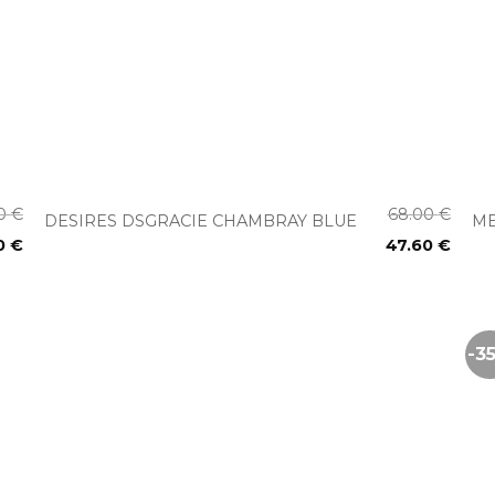
+
00
€
68.00
€
DESIRES DSGRACIE CHAMBRAY BLUE
ME
0
€
47.60
€
-3