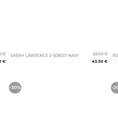
+
00
€
65.00
€
SARAH LAWRENCE 2-508001 NAVY
WR
0
€
45.50
€
-30%
-2