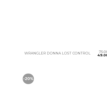
+
75.
WRANGLER DONNA LOST CONTROL
49.0
-20%