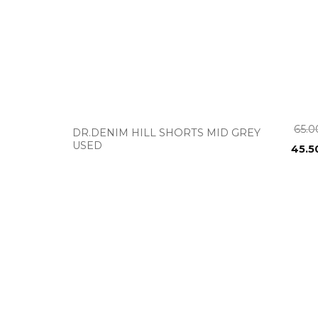
+
65.
DR.DENIM HILL SHORTS MID GREY
USED
45.5