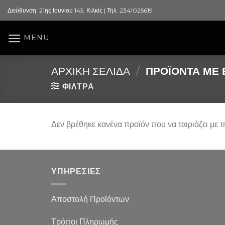
Skip
Διεύθυνση: 21ης Ιουνίου 145, Κιλκίς | Τηλ. 2341025619
to
content
MENU
ΑΡΧΙΚΉ ΣΕΛΊΔΑ
/
ΠΡΟΪΌΝΤΑ ΜΕ Ε
ΦΙΛΤΡΑ
Δεν βρέθηκε κανένα προϊόν που να ταιριάζει με τ
ΥΠΗΡΕΣΙΕΣ
Αποστολή Προϊόντων
Τρόποι Πληρωμής