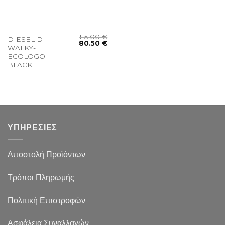
115.00
€
DIESEL D-
80.50
€
WALKY-
ECOLOGO
BLACK
ΥΠΗΡΕΣΙΕΣ
Αποστολή Προϊόντων
Τρόποι Πληρωμής
Πολιτική Επιστροφών
Ασφάλεια Συναλλαγών