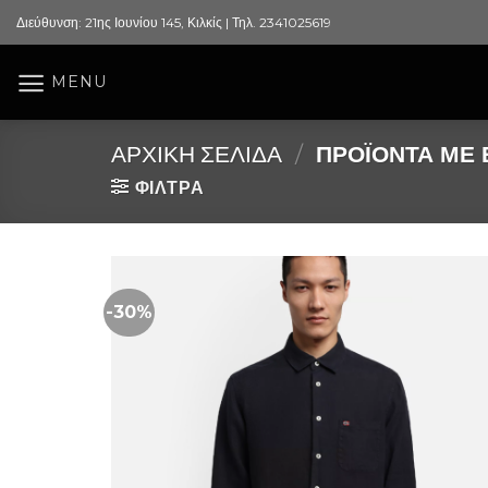
Skip
Διεύθυνση: 21ης Ιουνίου 145, Κιλκίς | Τηλ. 2341025619
to
content
MENU
ΑΡΧΙΚΉ ΣΕΛΊΔΑ
/
ΠΡΟΪΌΝΤΑ ΜΕ 
ΦΙΛΤΡΑ
-30%