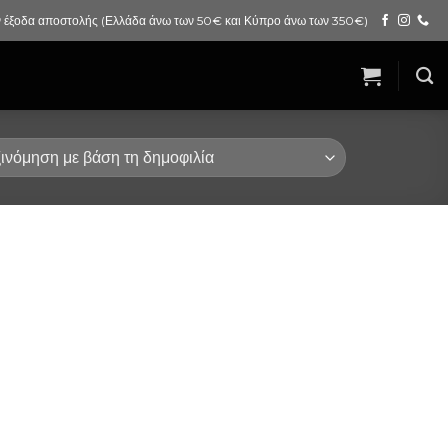
 έξοδα αποστολής (Ελλάδα άνω των 50€ και Κύπρο άνω των 350€)