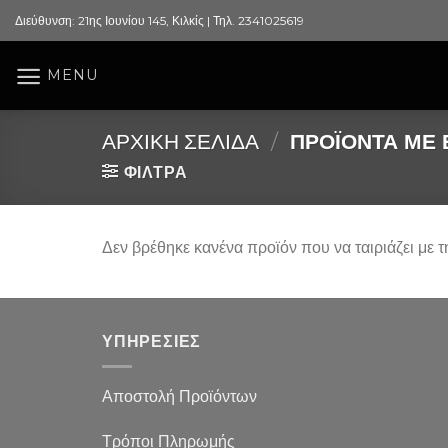
Skip
Διεύθυνση: 21ης Ιουνίου 145, Κιλκίς | Τηλ. 2341025619
to
content
MENU
ΑΡΧΙΚΉ ΣΕΛΊΔΑ
/
ΠΡΟΪΌΝΤΑ ΜΕ Ε
ΦΙΛΤΡΑ
Δεν βρέθηκε κανένα προϊόν που να ταιριάζει με τ
ΥΠΗΡΕΣΙΕΣ
Αποστολή Προϊόντων
Τρόποι Πληρωμής