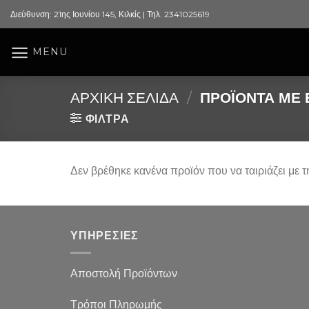
Skip
Διεύθυνση: 21ης Ιουνίου 145, Κιλκίς | Τηλ. 2341025619
to
content
MENU
ΑΡΧΙΚΉ ΣΕΛΊΔΑ
/
ΠΡΟΪΌΝΤΑ ΜΕ 
ΦΙΛΤΡΑ
Δεν βρέθηκε κανένα προϊόν που να ταιριάζει με τ
ΥΠΗΡΕΣΙΕΣ
Αποστολή Προϊόντων
Τρόποι Πληρωμής