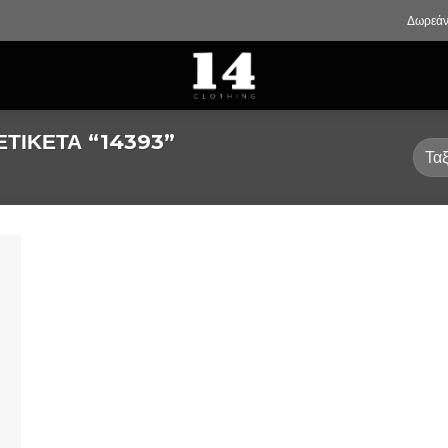
Δωρεάν
ΤΙΚΈΤΑ “14393”