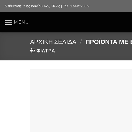
Skip
Διεύθυνση: 21ης Ιουνίου 145, Κιλκίς | Τηλ. 2341025619
to
content
MENU
ΑΡΧΙΚΉ ΣΕΛΊΔΑ
/
ΠΡΟΪΌΝΤΑ ΜΕ Ε
ΦΙΛΤΡΑ