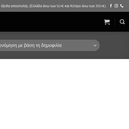
 έξοδα αποστολής (Ελλάδα άνω των 50€ και Κύπρο άνω των 350€)