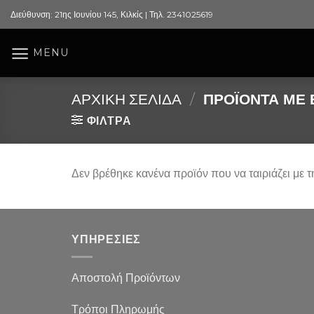
Skip
Διεύθυνση: 21ης Ιουνίου 145, Κιλκίς | Τηλ. 2341025619
to
content
MENU
ΑΡΧΙΚΉ ΣΕΛΊΔΑ
/
ΠΡΟΪΌΝΤΑ ΜΕ Ε
ΦΙΛΤΡΑ
Δεν βρέθηκε κανένα προϊόν που να ταιριάζει με τ
ΥΠΗΡΕΣΙΕΣ
Αποστολή Προϊόντων
Τρόποι Πληρωμής