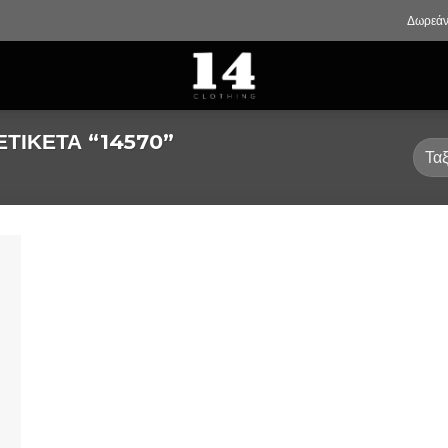
Δωρεάν
ΤΙΚΈΤΑ “14570”