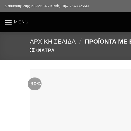
Skip
Διεύθυνση: 21ης Ιουνίου 145, Κιλκίς | Τηλ. 2341025619
to
content
MENU
ΑΡΧΙΚΉ ΣΕΛΊΔΑ
/
ΠΡΟΪΌΝΤΑ ΜΕ Ε
ΦΙΛΤΡΑ
-30%