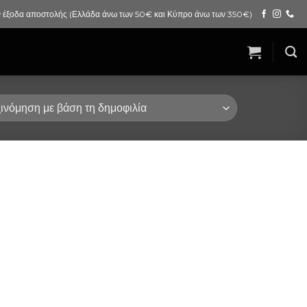
 έξοδα αποστολής (Ελλάδα άνω των 50€ και Κύπρο άνω των 350€)