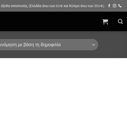
 έξοδα αποστολής (Ελλάδα άνω των 50€ και Κύπρο άνω των 350€)