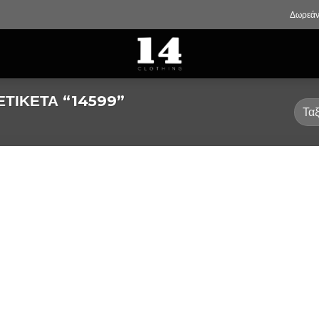
Δωρεάν
ΤΙΚΈΤΑ “14599”