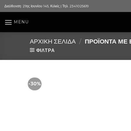
Skip
Διεύθυνση: 21ης Ιουνίου 145, Κιλκίς | Τηλ. 2341025619
to
content
MENU
ΑΡΧΙΚΉ ΣΕΛΊΔΑ
/
ΠΡΟΪΌΝΤΑ ΜΕ Ε
ΦΙΛΤΡΑ
-30%