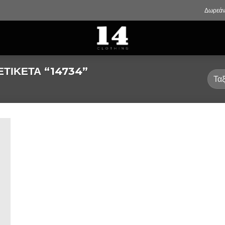
Δωρεάν
ΤΙΚΈΤΑ “14734”