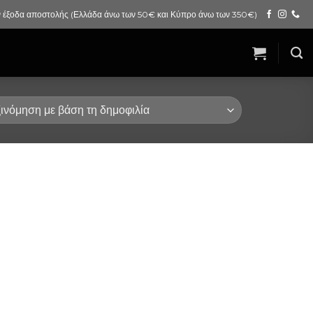
 έξοδα αποστολής (Ελλάδα άνω των 50€ και Κύπρο άνω των 350€)