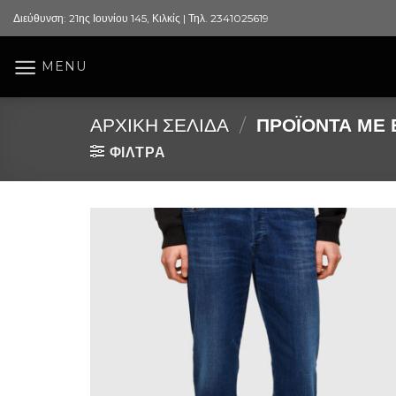
Skip
Διεύθυνση: 21ης Ιουνίου 145, Κιλκίς | Τηλ. 2341025619
to
content
MENU
ΑΡΧΙΚΉ ΣΕΛΊΔΑ
/
ΠΡΟΪΌΝΤΑ ΜΕ Ε
ΦΙΛΤΡΑ