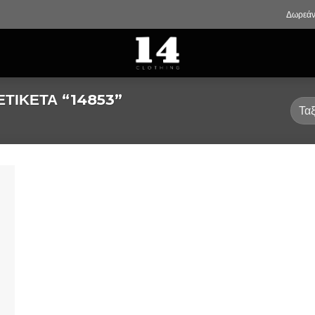
Δωρεάν
ΤΙΚΈΤΑ “14853”