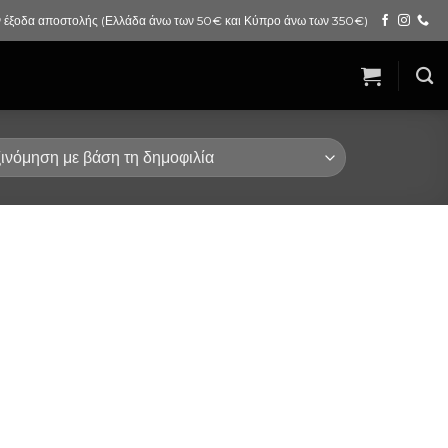
 έξοδα αποστολής (Ελλάδα άνω των 50€ και Κύπρο άνω των 350€)