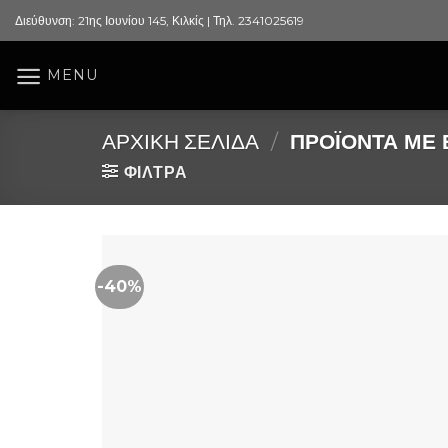
Skip
Διεύθυνση: 21ης Ιουνίου 145, Κιλκίς | Τηλ. 2341025619
to
content
MENU
ΑΡΧΙΚΉ ΣΕΛΊΔΑ
/
ΠΡΟΪΌΝΤΑ ΜΕ Ε
ΦΙΛΤΡΑ
-40%