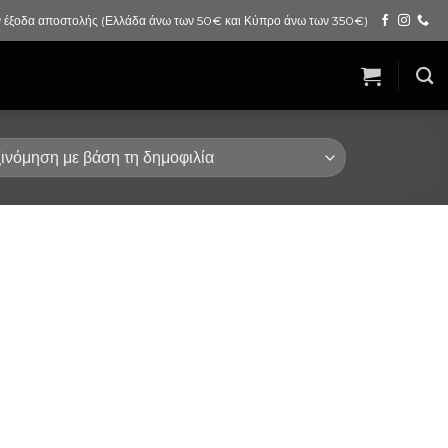
 έξοδα αποστολής (Ελλάδα άνω των 50€ και Κύπρο άνω των 350€)