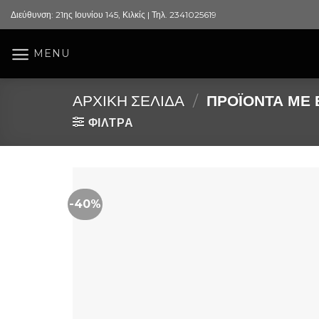
Skip
Διεύθυνση: 21ης Ιουνίου 145, Κιλκίς | Τηλ. 2341025619
to
content
MENU
ΑΡΧΙΚΉ ΣΕΛΊΔΑ
/
ΠΡΟΪΌΝΤΑ ΜΕ 
ΦΙΛΤΡΑ
-40%