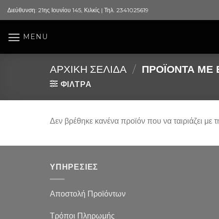
Skip
Διεύθυνση: 21ης Ιουνίου 145, Κιλκίς | Τηλ. 2341025619
to
content
MENU
ΑΡΧΙΚΉ ΣΕΛΊΔΑ
/
ΠΡΟΪΌΝΤΑ ΜΕ Ε
ΦΙΛΤΡΑ
Δεν βρέθηκε κανένα προϊόν που να ταιριάζει με τ
ΥΠΗΡΕΣΙΕΣ
Αποστολή Προϊόντων
Τρόποι Πληρωμής