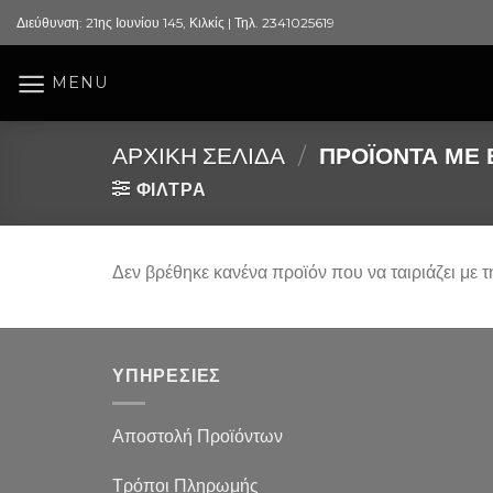
Skip
Διεύθυνση: 21ης Ιουνίου 145, Κιλκίς | Τηλ. 2341025619
to
content
MENU
ΑΡΧΙΚΉ ΣΕΛΊΔΑ
/
ΠΡΟΪΌΝΤΑ ΜΕ Ε
ΦΙΛΤΡΑ
Δεν βρέθηκε κανένα προϊόν που να ταιριάζει με τ
ΥΠΗΡΕΣΙΕΣ
Αποστολή Προϊόντων
Τρόποι Πληρωμής