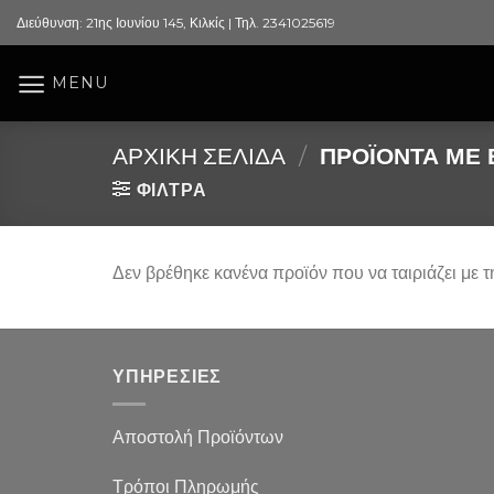
Skip
Διεύθυνση: 21ης Ιουνίου 145, Κιλκίς | Τηλ. 2341025619
to
content
MENU
ΑΡΧΙΚΉ ΣΕΛΊΔΑ
/
ΠΡΟΪΌΝΤΑ ΜΕ Ε
ΦΙΛΤΡΑ
Δεν βρέθηκε κανένα προϊόν που να ταιριάζει με τ
ΥΠΗΡΕΣΙΕΣ
Αποστολή Προϊόντων
Τρόποι Πληρωμής