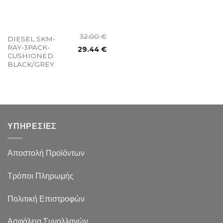
32.00
€
DIESEL SKM-
RAY-3PACK-
29.44
€
CUSHIONED
BLACK/GREY
ΥΠΗΡΕΣΙΕΣ
Αποστολή Προϊόντων
Τρόποι Πληρωμής
Πολιτική Επιστροφών
Ασφάλεια Συναλλαγών