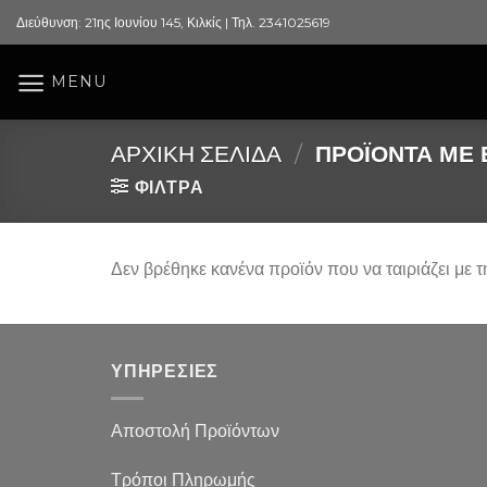
Skip
Διεύθυνση: 21ης Ιουνίου 145, Κιλκίς | Τηλ. 2341025619
to
content
MENU
ΑΡΧΙΚΉ ΣΕΛΊΔΑ
/
ΠΡΟΪΌΝΤΑ ΜΕ Ε
ΦΙΛΤΡΑ
Δεν βρέθηκε κανένα προϊόν που να ταιριάζει με τ
ΥΠΗΡΕΣΙΕΣ
Αποστολή Προϊόντων
Τρόποι Πληρωμής