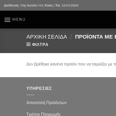
Skip
Διεύθυνση: 21ης Ιουνίου 145, Κιλκίς | Τηλ. 2341025619
to
content
MENU
ΑΡΧΙΚΉ ΣΕΛΊΔΑ
/
ΠΡΟΪΌΝΤΑ ΜΕ Ε
ΦΙΛΤΡΑ
Δεν βρέθηκε κανένα προϊόν που να ταιριάζει με τ
ΥΠΗΡΕΣΙΕΣ
Αποστολή Προϊόντων
Τρόποι Πληρωμής