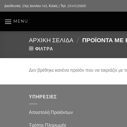
Skip
Διεύθυνση: 21ης Ιουνίου 145, Κιλκίς | Τηλ. 2341025619
to
content
MENU
ΑΡΧΙΚΉ ΣΕΛΊΔΑ
/
ΠΡΟΪΌΝΤΑ ΜΕ Ε
ΦΙΛΤΡΑ
Δεν βρέθηκε κανένα προϊόν που να ταιριάζει με τ
ΥΠΗΡΕΣΙΕΣ
Αποστολή Προϊόντων
Τρόποι Πληρωμής