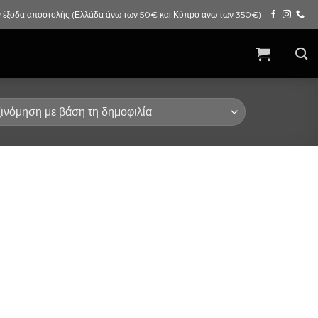
 έξοδα αποστολής (Ελλάδα άνω των 50€ και Κύπρο άνω των 350€)