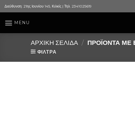
Skip
Διεύθυνση: 21ης Ιουνίου 145, Κιλκίς | Τηλ. 2341025619
to
content
MENU
ΑΡΧΙΚΉ ΣΕΛΊΔΑ
/
ΠΡΟΪΌΝΤΑ ΜΕ Ε
ΦΙΛΤΡΑ