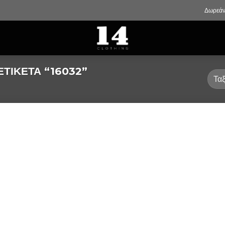
Δωρεάν
ΤΙΚΈΤΑ “16032”