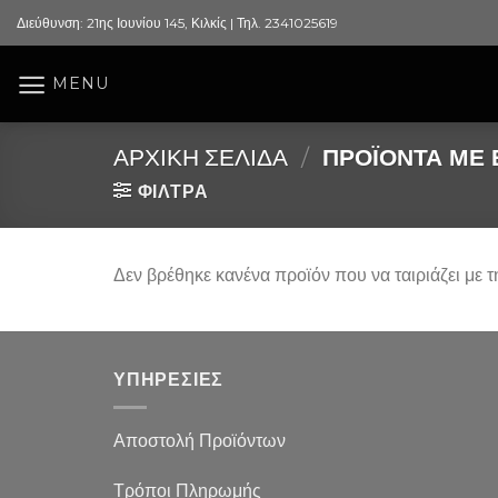
Skip
Διεύθυνση: 21ης Ιουνίου 145, Κιλκίς | Τηλ. 2341025619
to
content
MENU
ΑΡΧΙΚΉ ΣΕΛΊΔΑ
/
ΠΡΟΪΌΝΤΑ ΜΕ 
ΦΙΛΤΡΑ
Δεν βρέθηκε κανένα προϊόν που να ταιριάζει με τ
ΥΠΗΡΕΣΙΕΣ
Αποστολή Προϊόντων
Τρόποι Πληρωμής