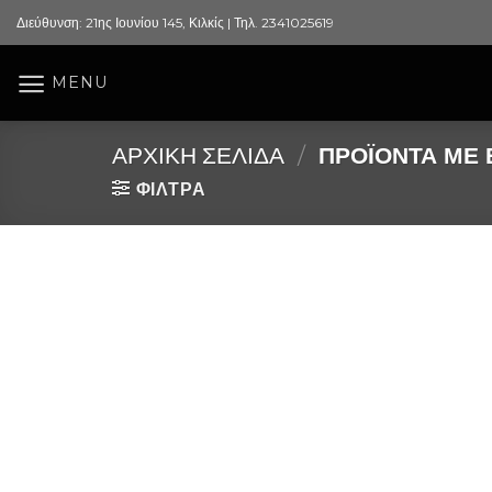
Skip
Διεύθυνση: 21ης Ιουνίου 145, Κιλκίς | Τηλ. 2341025619
to
content
MENU
ΑΡΧΙΚΉ ΣΕΛΊΔΑ
/
ΠΡΟΪΌΝΤΑ ΜΕ Ε
ΦΙΛΤΡΑ