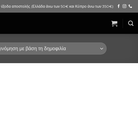
 έξοδα αποστολής (Ελλάδα άνω των 50€ και Κύπρο άνω των 350€)