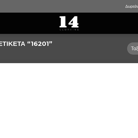
Δωρεάν
ΤΙΚΈΤΑ “16201”