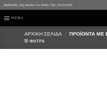
Skip
Διεύθυνση: 21ης Ιουνίου 145, Κιλκίς | Τηλ. 2341025619
to
content
MENU
ΑΡΧΙΚΉ ΣΕΛΊΔΑ
/
ΠΡΟΪΌΝΤΑ ΜΕ Ε
ΦΙΛΤΡΑ