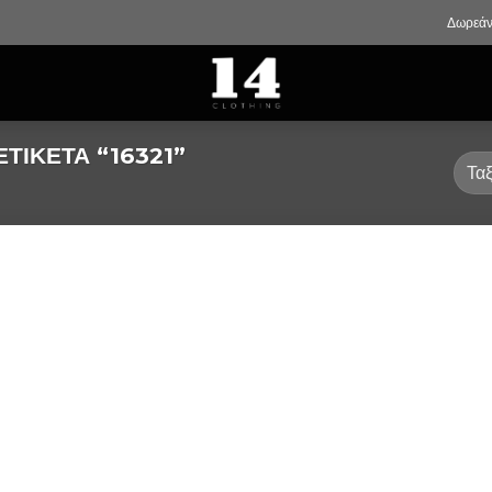
Δωρεάν
ΤΙΚΈΤΑ “16321”