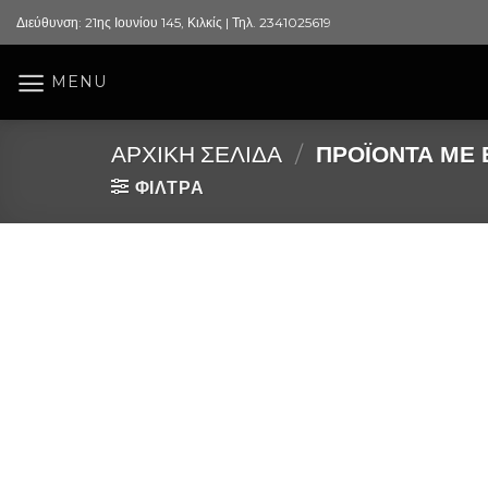
Skip
Διεύθυνση: 21ης Ιουνίου 145, Κιλκίς | Τηλ. 2341025619
to
content
MENU
ΑΡΧΙΚΉ ΣΕΛΊΔΑ
/
ΠΡΟΪΌΝΤΑ ΜΕ Ε
ΦΙΛΤΡΑ