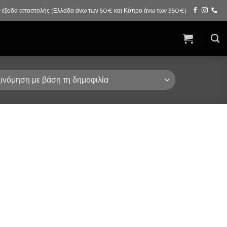
 έξοδα αποστολής (Ελλάδα άνω των 50€ και Κύπρο άνω των 350€)