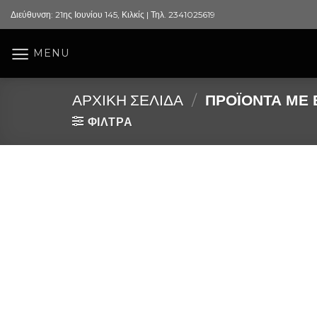
Skip
Διεύθυνση: 21ης Ιουνίου 145, Κιλκίς | Τηλ. 2341025619
to
content
MENU
ΑΡΧΙΚΉ ΣΕΛΊΔΑ
/
ΠΡΟΪΌΝΤΑ ΜΕ Ε
ΦΙΛΤΡΑ