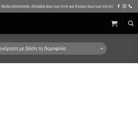
 έξοδα αποστολής (Ελλάδα άνω των 50€ και Κύπρο άνω των 350€)