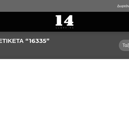
Δωρεάν
ΤΙΚΈΤΑ “16335”