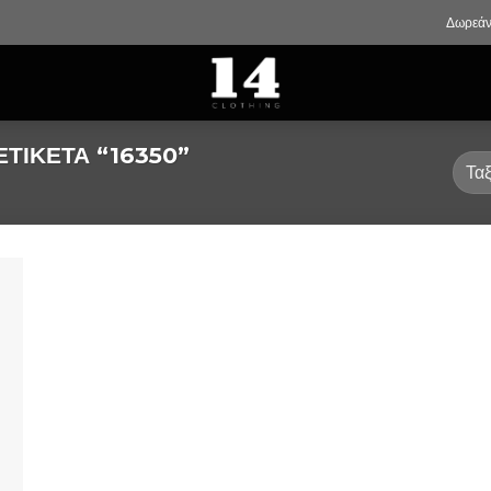
Δωρεάν
ΤΙΚΈΤΑ “16350”