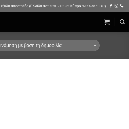
 έξοδα αποστολής (Ελλάδα άνω των 50€ και Κύπρο άνω των 350€)