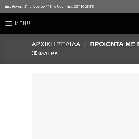
Skip
Διεύθυνση: 21ης Ιουνίου 145, Κιλκίς | Τηλ. 2341025619
to
content
MENU
ΑΡΧΙΚΉ ΣΕΛΊΔΑ
/
ΠΡΟΪΌΝΤΑ ΜΕ Ε
ΦΙΛΤΡΑ