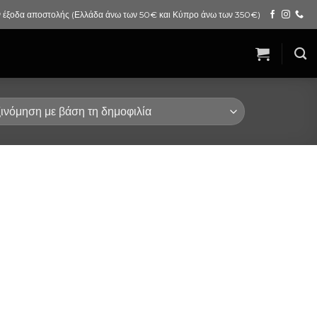
 έξοδα αποστολής (Ελλάδα άνω των 50€ και Κύπρο άνω των 350€)