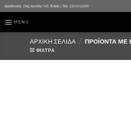
Skip
Διεύθυνση: 21ης Ιουνίου 145, Κιλκίς | Τηλ. 2341025619
to
content
MENU
ΑΡΧΙΚΉ ΣΕΛΊΔΑ
/
ΠΡΟΪΌΝΤΑ ΜΕ Ε
ΦΙΛΤΡΑ