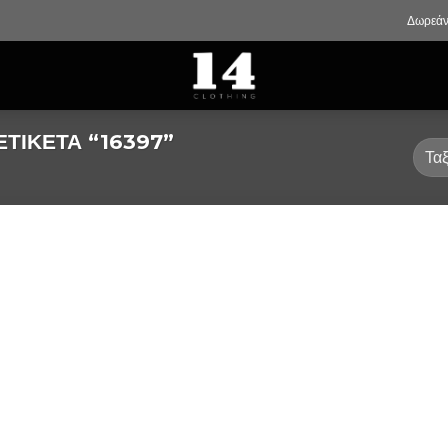
Δωρεάν
ΤΙΚΈΤΑ “16397”