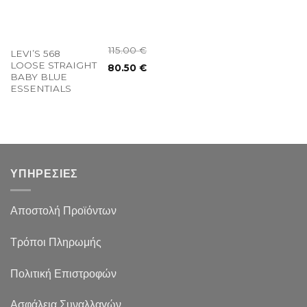
115.00
€
LEVI’S 568
LOOSE STRAIGHT
80.50
€
BABY BLUE
ESSENTIALS
ΥΠΗΡΕΣΙΕΣ
Αποστολή Προϊόντων
Τρόποι Πληρωμής
Πολιτική Επιστροφών
Ασφάλεια Συναλλαγών