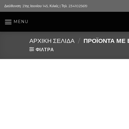
Skip
Διεύθυνση: 21ης Ιουνίου 145, Κιλκίς | Τηλ. 2341025619
to
content
MENU
ΑΡΧΙΚΉ ΣΕΛΊΔΑ
/
ΠΡΟΪΌΝΤΑ ΜΕ Ε
ΦΙΛΤΡΑ