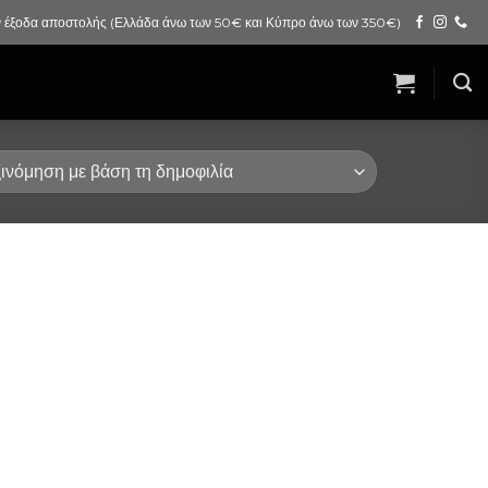
 έξοδα αποστολής (Ελλάδα άνω των 50€ και Κύπρο άνω των 350€)