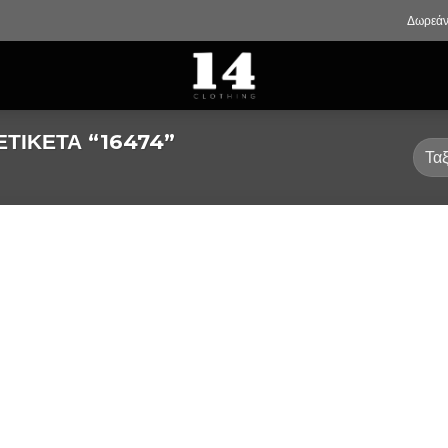
Δωρεάν
ΤΙΚΈΤΑ “16474”