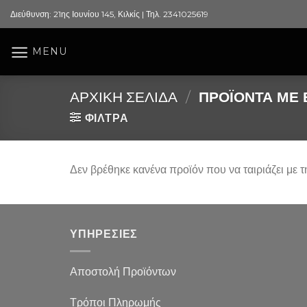
Skip
Διεύθυνση: 21ης Ιουνίου 145, Κιλκίς | Τηλ. 2341025619
to
content
MENU
ΑΡΧΙΚΉ ΣΕΛΊΔΑ
/
ΠΡΟΪΌΝΤΑ ΜΕ 
ΦΙΛΤΡΑ
Δεν βρέθηκε κανένα προϊόν που να ταιριάζει με τ
ΥΠΗΡΕΣΙΕΣ
Αποστολή Προϊόντων
Τρόποι Πληρωμής