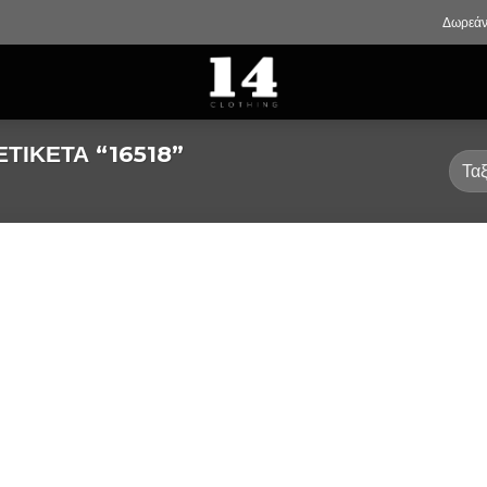
Δωρεάν
ΤΙΚΈΤΑ “16518”