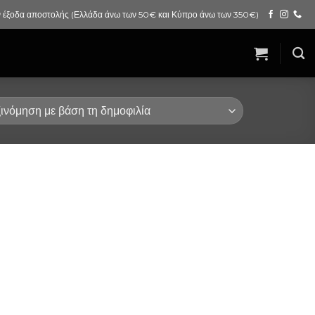
 έξοδα αποστολής (Ελλάδα άνω των 50€ και Κύπρο άνω των 350€)