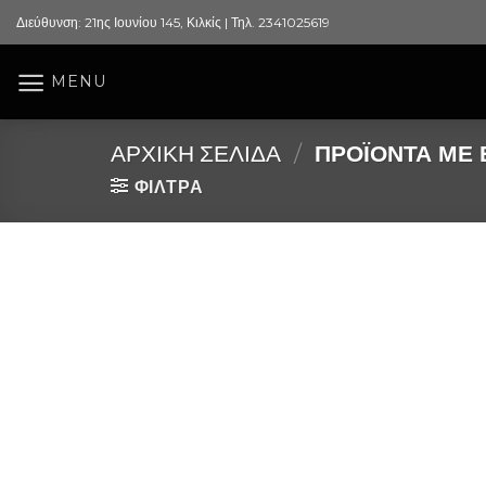
Skip
Διεύθυνση: 21ης Ιουνίου 145, Κιλκίς | Τηλ. 2341025619
to
content
MENU
ΑΡΧΙΚΉ ΣΕΛΊΔΑ
/
ΠΡΟΪΌΝΤΑ ΜΕ Ε
ΦΙΛΤΡΑ