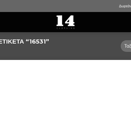
Δωρεάν
ΤΙΚΈΤΑ “16531”