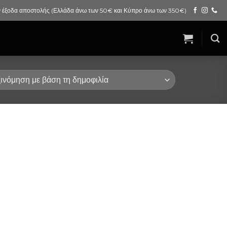
 έξοδα αποστολής (Ελλάδα άνω των 50€ και Κύπρο άνω των 350€)