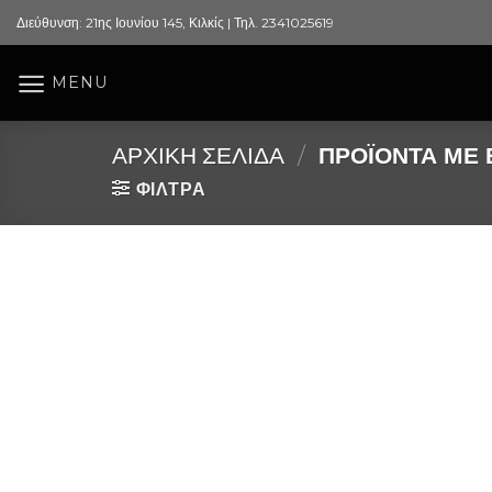
Skip
Διεύθυνση: 21ης Ιουνίου 145, Κιλκίς | Τηλ. 2341025619
to
content
MENU
ΑΡΧΙΚΉ ΣΕΛΊΔΑ
/
ΠΡΟΪΌΝΤΑ ΜΕ Ε
ΦΙΛΤΡΑ