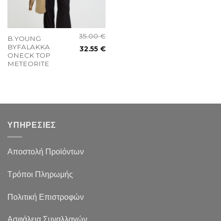
35.00
€
B.YOUNG
BYFALAKKA
32.55
€
ONECK TOP
METEORITE
ΥΠΗΡΕΣΙΕΣ
Αποστολή Προϊόντων
Τρόποι Πληρωμής
Πολιτική Επιστροφών
Ασφάλεια Συναλλαγών