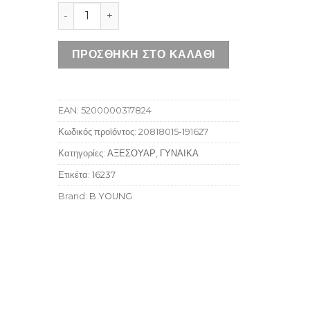
B.YOUNG BYVANTE GLOVES PORT ROYALE ποσ
ΠΡΟΣΘΉΚΗ ΣΤΟ ΚΑΛΆΘΙ
EAN:
5200000317824
Κωδικός προϊόντος:
20818015-191627
Κατηγορίες:
ΑΞΕΣΟΥΑΡ
,
ΓΥΝΑΙΚΑ
Ετικέτα:
16237
Brand:
B.YOUNG