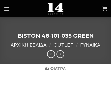
Skip
to
content
BISTON 48-101-035 GREEN
ΑΡΧΙΚΉ ΣΕΛΊΔΑ
/
OUTLET
/
ΓΥΝΑΙΚΑ
ΦΙΛΤΡΑ