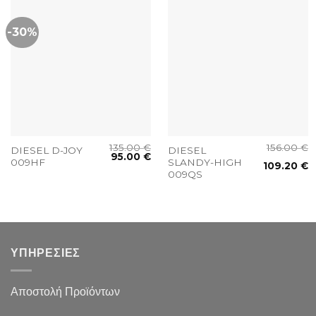
-30%
135.00
€
156.00
€
DIESEL D-JOY
DIESEL
95.00
€
009HF
SLANDY-HIGH
109.20
€
009QS
ΥΠΗΡΕΣΙΕΣ
Αποστολή Προϊόντων