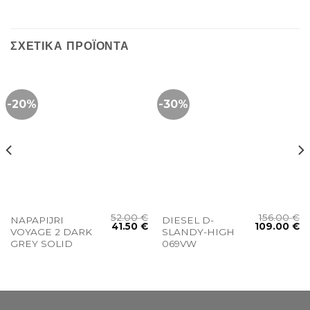
ΣΧΕΤΙΚΆ ΠΡΟΪΌΝΤΑ
-20%
-30%
52.00
€
156.00
€
NAPAPIJRI
DIESEL D-
41.50
€
109.00
€
VOYAGE 2 DARK
SLANDY-HIGH
GREY SOLID
069VW