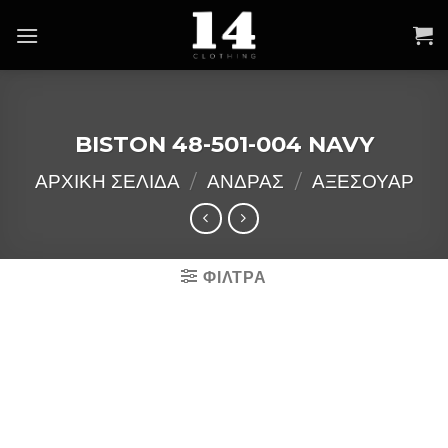
Skip
to
content
BISTON 48-501-004 NAVY
ΑΡΧΙΚΉ ΣΕΛΊΔΑ
/
ΑΝΔΡΑΣ
/
ΑΞΕΣΟΥΑΡ
ΦΙΛΤΡΑ