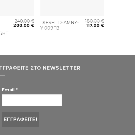
+
240.00
€
180.00
€
DIESEL D-AMNY-
200.00
€
117.00
€
T
Y 009FB
GHT
ΓΓΡΑΦΕΊΤΕ ΣΤΟ NEWSLETTER
Email
*