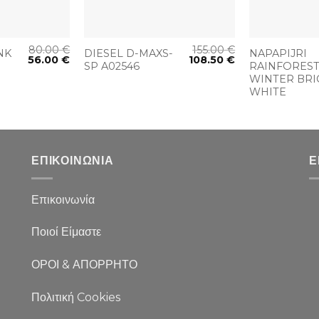
+
+
80.00
€
155.00
€
NK
DIESEL D-MAXS-
NAPAPIJRI
56.00
€
108.50
€
SP A02546
RAINFORES
WINTER BRI
WHITE
ΕΠΙΚΟΙΝΩΝΙΑ
Ε
Επικοινωνία
Ποιοί Είμαστε
ΟΡΟΙ & ΑΠΟΡΡΗΤΟ
Πολιτική Cookies