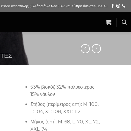
 έξοδα αποστολής (Ελλάδα άνω των 50€ και Κύπρο άνω των 350€)
ΕΤΕΣ
53% βισκόζ 32% πολυεστέρας
15% νάυλον
Στήθος (περίμετρος cm): M: 100,
L: 104, XL: 108, XXL: 112
Μήκος (cm): M: 68, L: 70, XL: 72,
XXL: 74