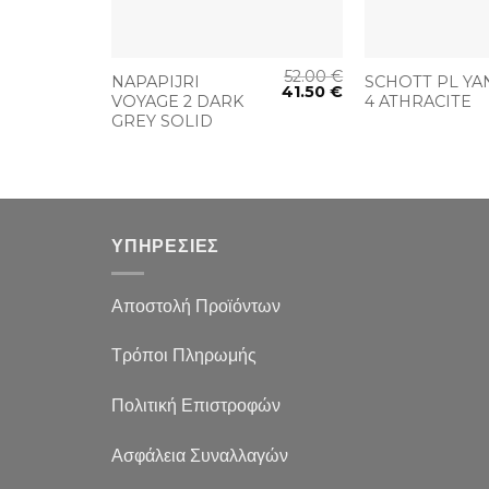
+
+
330.00
€
52.00
€
NAPAPIJRI
SCHOTT PL YA
198.00
€
41.50
€
VOYAGE 2 DARK
4 ATHRACITE
GREY SOLID
ΥΠΗΡΕΣΙΕΣ
Αποστολή Προϊόντων
Τρόποι Πληρωμής
Πολιτική Επιστροφών
Ασφάλεια Συναλλαγών