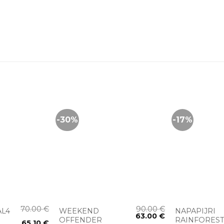
-30%
-17%
+
+
70.00
€
90.00
€
AL4
WEEKEND
NAPAPIJRI
63.00
€
OFFENDER
RAINFORES
65.10
€