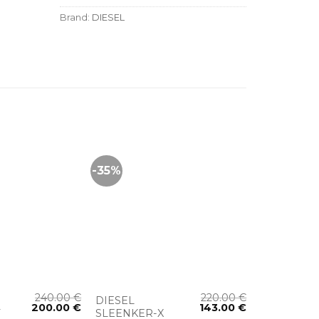
Brand:
DIESEL
-35%
+
240.00
€
220.00
€
DIESEL
200.00
€
143.00
€
T
SLEENKER-X