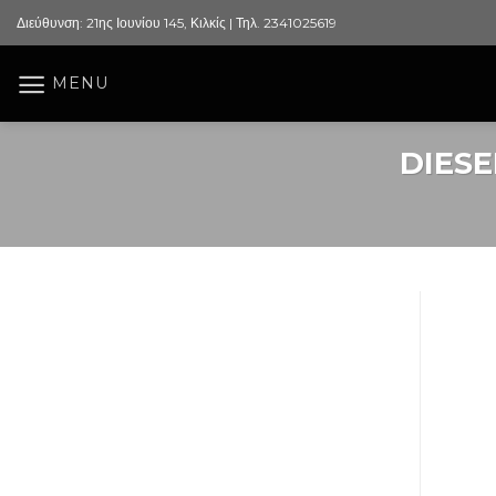
Skip
Διεύθυνση: 21ης Ιουνίου 145, Κιλκίς | Τηλ. 2341025619
to
content
MENU
DIES