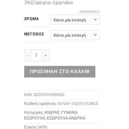
3%Elastane-Spandex
ΕΚΚΑΘΆΡΙΣΗ
ΧΡΩΜΑ
ΜΕΓΕΘΟΣ
DIESEL SKM-RAY-THREEPACK MULTICOLOR ποσ
ΠΡΟΣΘΉΚΗ ΣΤΟ ΚΑΛΆΘΙ
EAN:
5200000069822
Κωδικός προϊόντος:
00SAY-0QATV-E3843
Κατηγορίες:
ΑΝΔΡΑΣ
,
ΓΥΝΑΙΚΑ
,
ΕΣΩΡΟΥΧΑ
,
ΕΣΩΡΟΥΧΑ ΑΝΔΡΙΚΑ
Ετικέτα:
14710