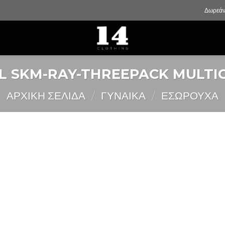
Δωρεάν
EL SKM-RAY-THREEPACK MULTI
ΑΡΧΙΚΉ ΣΕΛΊΔΑ
/
ΓΥΝΑΙΚΑ
/
ΕΣΩΡΟΥΧΑ