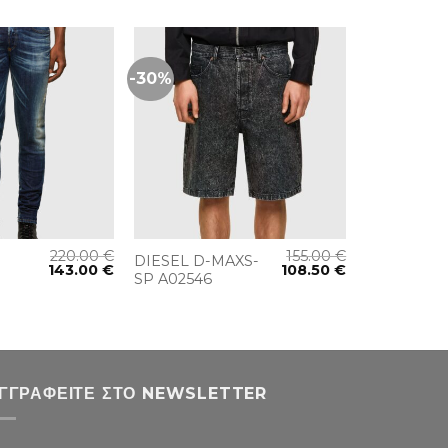
-30%
+
220.00
€
155.00
€
DIESEL D-MAXS-
143.00
€
108.50
€
SP A02546
ΓΓΡΑΦΕΊΤΕ ΣΤΟ NEWSLETTER