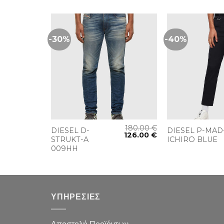
-30%
-40%
+
+
330.00
€
180.00
€
DIESEL D-
DIESEL P-MAD
198.00
€
126.00
€
STRUKT-A
ICHIRO BLUE
009HH
ΥΠΗΡΕΣΙΕΣ