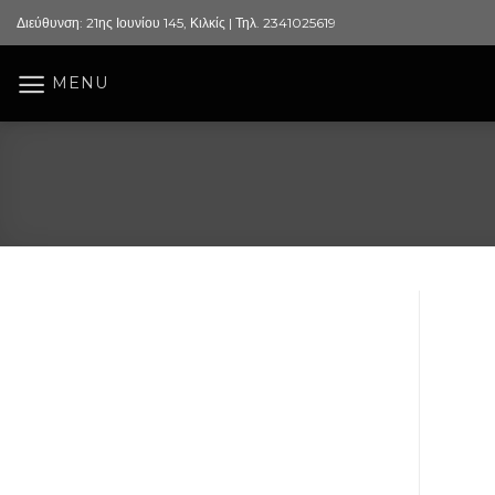
Skip
Διεύθυνση: 21ης Ιουνίου 145, Κιλκίς | Τηλ. 2341025619
to
content
MENU