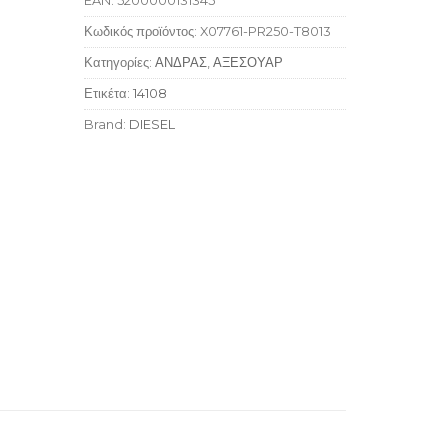
EAN:
5200000131345
Κωδικός προϊόντος:
X07761-PR250-T8013
Κατηγορίες:
ΑΝΔΡΑΣ
,
ΑΞΕΣΟΥΑΡ
Ετικέτα:
14108
Brand:
DIESEL