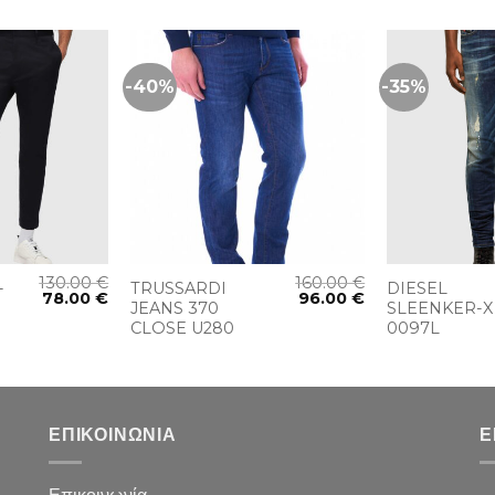
-40%
-35%
+
+
130.00
€
160.00
€
-
TRUSSARDI
DIESEL
78.00
€
96.00
€
JEANS 370
SLEENKER-X
CLOSE U280
0097L
ΕΠΙΚΟΙΝΩΝΙΑ
Ε