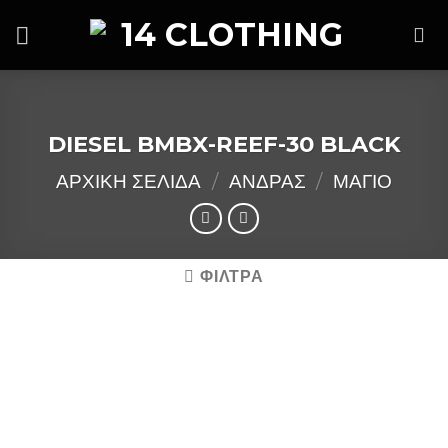
Skip
to
content
DIESEL BMBX-REEF-30 BLACK
ΑΡΧΙΚΉ ΣΕΛΊΔΑ
/
ΑΝΔΡΑΣ
/
ΜΑΓΙΟ
ΦΙΛΤΡΑ