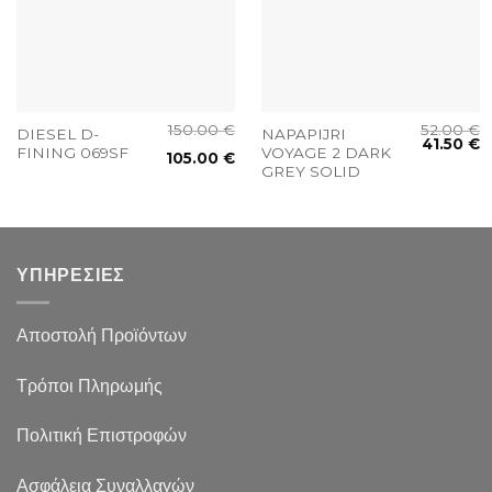
150.00
€
52.00
€
DIESEL D-
NAPAPIJRI
41.50
€
FINING 069SF
VOYAGE 2 DARK
105.00
€
GREY SOLID
ΥΠΗΡΕΣΙΕΣ
Αποστολή Προϊόντων
Τρόποι Πληρωμής
Πολιτική Επιστροφών
Ασφάλεια Συναλλαγών