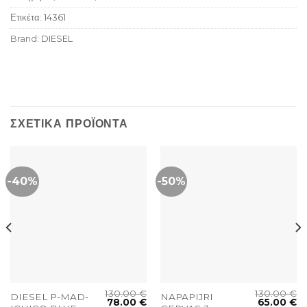
Ετικέτα:
14361
Brand:
DIESEL
ΣΧΕΤΙΚΆ ΠΡΟΪΌΝΤΑ
-40%
-50%
130.00
€
130.00
€
DIESEL P-MAD-
NAPAPIJRI
78.00
€
65.00
€