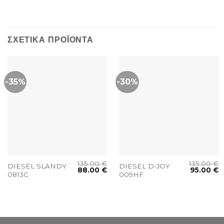
ΣΧΕΤΙΚΆ ΠΡΟΪΌΝΤΑ
-35%
-30%
135.00
€
135.00
€
DIESEL SLANDY
DIESEL D-JOY
88.00
€
95.00
€
0813C
009HF