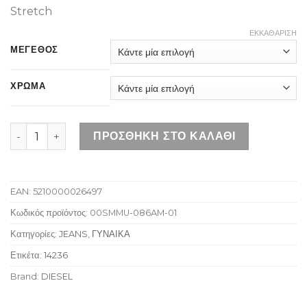
Stretch
ΕΚΚΑΘΆΡΙΣΗ
ΜΕΓΕΘΟΣ
ΧΡΩΜΑ
DIESEL D-EBBEY 086AM ποσότητα
ΠΡΟΣΘΉΚΗ ΣΤΟ ΚΑΛΆΘΙ
EAN:
5210000026497
Κωδικός προϊόντος:
00SMMU-086AM-01
Κατηγορίες:
JEANS
,
ΓΥΝΑΙΚΑ
Ετικέτα:
14236
Brand:
DIESEL