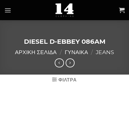
Skip
to
content
DIESEL D-EBBEY 086AM
ΑΡΧΙΚΉ ΣΕΛΊΔΑ
/
ΓΥΝΑΙΚΑ
/
JEANS
ΦΙΛΤΡΑ