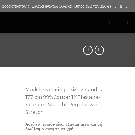
 έξοδα αποστολής (Ελλάδα άνω των 50€ και Κύπρο άνω των 350€)
Model is wearing a size 27 and is
177 cm 99%Cotton 1%Elastane-
Spandex Straight Regular waist-
Stretch
Αυτό το προϊόν είναι εξαντλημένο και μή
διαθέσιμο αυτή τη στιγμή.