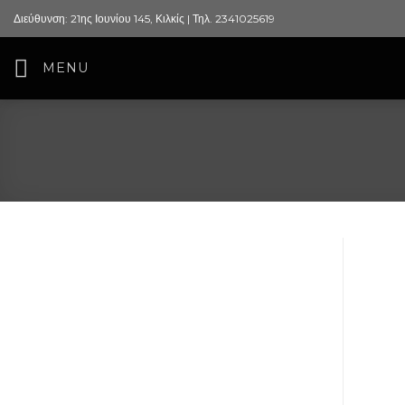
Skip
Διεύθυνση: 21ης Ιουνίου 145, Κιλκίς | Τηλ. 2341025619
to
content
MENU