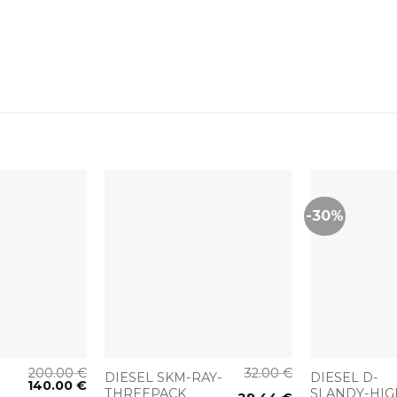
-30%
+
+
200.00
€
32.00
€
DIESEL SKM-RAY-
DIESEL D-
140.00
€
THREEPACK
SLANDY-HIG