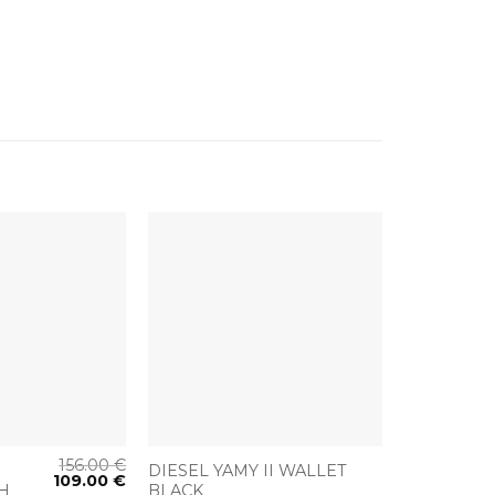
+
156.00
€
DIESEL YAMY II WALLET
109.00
€
H
BLACK