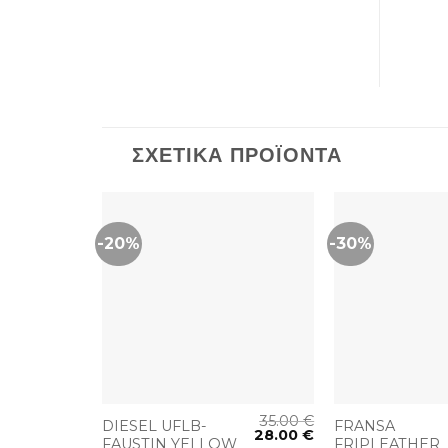
ΣΧΕΤΙΚΆ ΠΡΟΪΌΝΤΑ
-20%
-30%
+
+
156.00
€
35.00
€
DIESEL UFLB-
FRANSA
101.00
€
28.00
€
FAUSTIN YELLOW
FRIPLEATHER