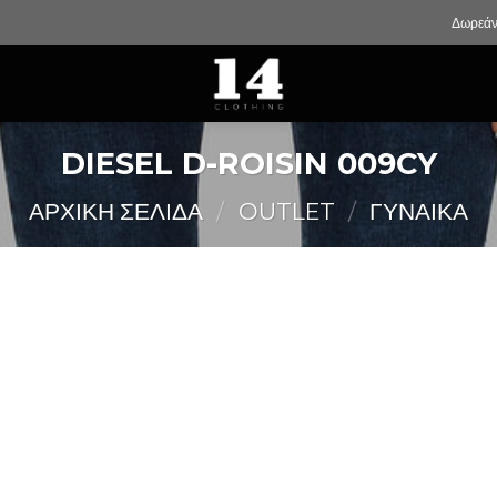
Δωρεάν
DIESEL D-ROISIN 009CY
ΑΡΧΙΚΉ ΣΕΛΊΔΑ
/
OUTLET
/
ΓΥΝΑΙΚΑ