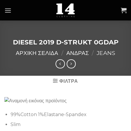
Skip
to
content
DIESEL 2019 D-STRUKT 0GDAP
ΑΡΧΙΚΉ ΣΕΛΊΔΑ
/
ΑΝΔΡΑΣ
/
JEANS
ΦΙΛΤΡΑ
99%Cotton 1%Elastane-Spandex
Slim