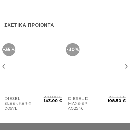
ΣΧΕΤΙΚΆ ΠΡΟΪΌΝΤΑ
-35%
-30%
220.00
€
155.00
€
DIESEL
DIESEL D-
143.00
€
108.50
€
SLEENKER-X
MAXS-SP
0097L
A02546