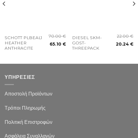
70.00
€
22.00
€
SCHOTT PLBEAL1
DIESEL SKM-
HEATHER
GOST-
65.10
€
20.24
€
ANTHRACITE
THREEPACK
ΥΠΗΡΕΣΙΕΣ
Αποστολή Προϊόντων
Τρόποι Πληρωμής
Πολιτική Επιστροφών
Ασφάλεια Συναλλαγών