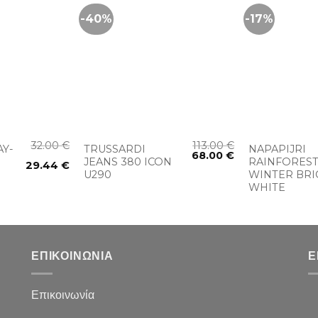
-40%
-17%
+
+
32.00
€
113.00
€
AY-
TRUSSARDI
NAPAPIJRI
68.00
€
JEANS 380 ICON
RAINFORES
29.44
€
U290
WINTER BRI
WHITE
ΕΠΙΚΟΙΝΩΝΙΑ
Ε
Επικοινωνία