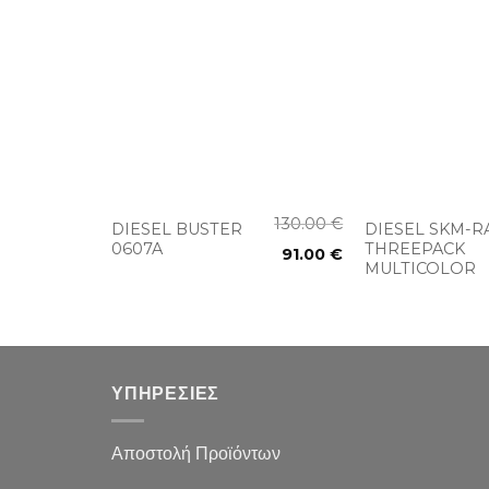
+
+
330.00
€
130.00
€
DIESEL BUSTER
DIESEL SKM-R
198.00
€
0607A
THREEPACK
91.00
€
MULTICOLOR
ΥΠΗΡΕΣΙΕΣ
Αποστολή Προϊόντων