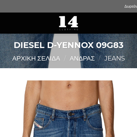
Δωρεάν
DIESEL D-YENNOX 09G83
ΑΡΧΙΚΉ ΣΕΛΊΔΑ
/
ΑΝΔΡΑΣ
/
JEANS