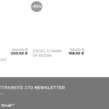
-30%
+
240.00
€
155.00
€
DIESEL D-MAXS-
200.00
€
108.50
€
T
SP A02546
GHT
ΓΓΡΑΦΕΊΤΕ ΣΤΟ NEWSLETTER
Email
*